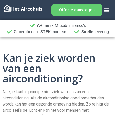
Offerte aanvragen
A+ merk
Mitsubishi airco's
Gecertificeerd
STEK
monteur
Snelle
levering
Kan je ziek worden
van een
airconditioning?
N
ee
,
je
k
unt in principe
n
iet
z
ie
k
word
en
van
e
en
air
condition
ing
.
Al
s
de
air
condition
ing
go
ed
on
der
h
oud
en
word
t
,
kan
he
t
e
en
ge
z
onde
om
ge
ving
b
ied
en
. Zo reinigt de
airco zelfs de lucht en kan het voor mensen met