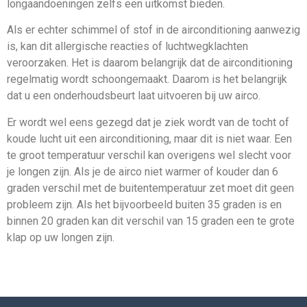
longaandoeningen zelfs een uitkomst bieden.
Al
s
er
e
ch
ter
sch
imm
el
of
st
of
in
de
air
condition
ing
a
an
we
zig
is
,
kan
d
it
allerg
ische
react
ies
of
l
uch
t
we
g
kl
ach
ten
ver
oor
z
aken
.
H
et
is
da
ar
om
bel
ang
ri
j
k
dat
de
air
condition
ing
reg
el
mat
ig
word
t
sch
o
ong
ema
ak
t
. Daarom is het belangrijk
dat u een onderhoudsbeurt laat uitvoeren bij uw airco.
Er wordt wel eens gezegd dat je ziek wordt van de tocht of
koude lucht uit een airconditioning, maar dit is niet waar. Een
te groot temperatuur verschil kan overigens wel slecht voor
je longen zijn. Als je de airco niet warmer of kouder dan 6
graden verschil met de buitentemperatuur zet moet dit geen
probleem zijn. Als het bijvoorbeeld buiten 35 graden is en
binnen 20 graden kan dit verschil van 15 graden een te grote
klap op uw longen zijn.